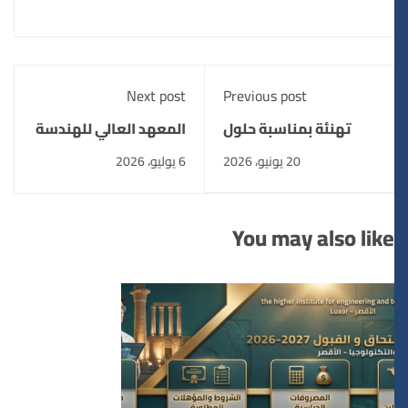
Next post
Previous post
تهنئة بمناسبة حلول
المعهد العالي للهندسة
العام الهجري الجديد
والتكنولوجيا بالطود
20 يونيو، 2026
6 يوليو، 2026
يحتفل بتخرج الدفعة
العاشرة وتكريم أصحاب
العطاء لعام 2025/2026
You may also like