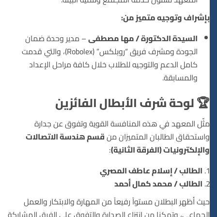
بإشراف وتوجيه متميز من:
السيدة الدكتورة / مها مصطفى
– مدير وحدة ضمان
الجودة ومشرف فريق “روبلكس” (Robolex)، والتي قدمت
كامل الدعم والتوجيه للطلاب خلال كافة مراحل الإعداد
والمسابقة.
🏆 لوحة شرف الأبطال الفائزين
مثّل المعهد في هذه المنافسة القوية وتفوق عن جدارة
واستحقاق الطالبان المتميزان من
قسم هندسة الاتصالات
والإلكترونيات (الفرقة الثانية)
:
الطالب / إسلام عاطف المصري
الطالب / محمد كمال أحمد
حيث أظهر البطلان مستواً رفيعاً من المهارة والابتكار والعمل
الجماعي، وتمكنا من انتزاع الصدارة والتفوق على الفرق المشاركة