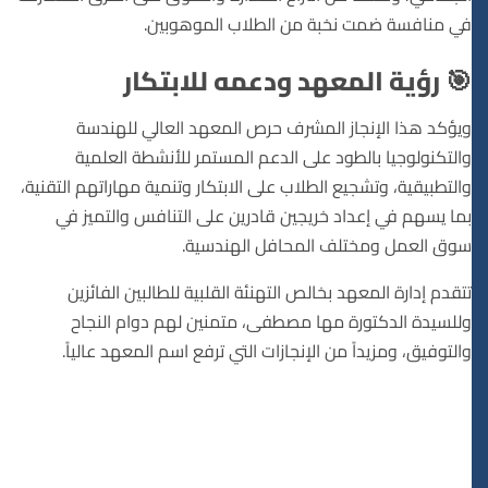
في منافسة ضمت نخبة من الطلاب الموهوبين.
🎯 رؤية المعهد ودعمه للابتكار
ويؤكد هذا الإنجاز المشرف حرص المعهد العالي للهندسة
والتكنولوجيا بالطود على الدعم المستمر للأنشطة العلمية
والتطبيقية، وتشجيع الطلاب على الابتكار وتنمية مهاراتهم التقنية،
بما يسهم في إعداد خريجين قادرين على التنافس والتميز في
سوق العمل ومختلف المحافل الهندسية.
تتقدم إدارة المعهد بخالص التهنئة القلبية للطالبين الفائزين
وللسيدة الدكتورة مها مصطفى، متمنين لهم دوام النجاح
والتوفيق، ومزيداً من الإنجازات التي ترفع اسم المعهد عالياً.