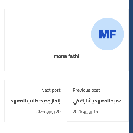
mona fathi
Next post
Previous post
عميد المعهد يشارك في
إنجاز جديد: طلاب المعهد
اجتماع اللجنة
يحصدون المركز الأول
16 يونيو، 2026
20 يونيو، 2026
التخطيطية لقطاع
في مسابقة "Pharaohs
الدراسات الهندسية
Mission" بالأكاديمية
بجامعة عين شمس
العربية