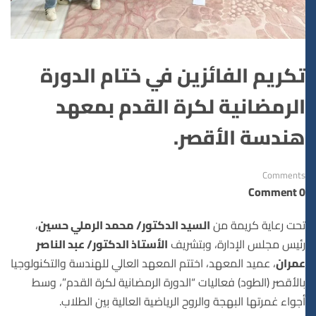
تكريم الفائزين في ختام الدورة
الرمضانية لكرة القدم بمعهد
هندسة الأقصر.
Comments
0 Comment
تحت رعاية كريمة من
السيد الدكتور/ محمد الرملي حسين
،
رئيس مجلس الإدارة، وبتشريف
الأستاذ الدكتور/ عبد الناصر
عمران
، عميد المعهد، اختتم المعهد العالي للهندسة والتكنولوجيا
بالأقصر (الطود) فعاليات “الدورة الرمضانية لكرة القدم”، وسط
أجواء غمرتها البهجة والروح الرياضية العالية بين الطلاب.