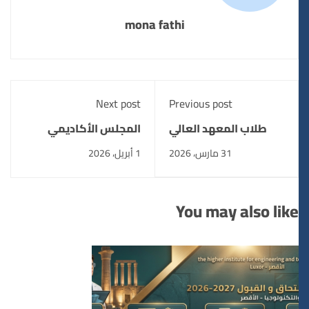
mona fathi
Next post
Previous post
طلاب المعهد العالي
المجلس الأكاديمي
للهندسة والتكنولوجيا
لمعهد هندسة الأقصر
31 مارس، 2026
1 أبريل، 2026
بالطود في زيارة إنسانية
يجتمع لشهر مارس
لدعم أطفال "شفاء
ويعلن حزمة من
الأورمان"
القرارات التنظيمية
You may also like
الهامة.