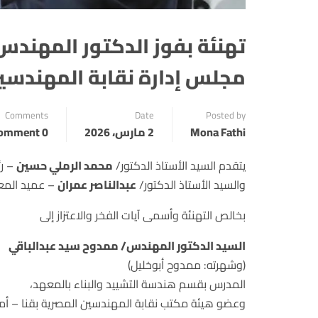
تهنئة بفوز الدكتور المهند
مجلس إدارة نقابة المهندسين
Comments
Date
Posted by
Mona Fathi
2 مارس، 2026
0 Comment
يتقدم السيد الأستاذ الدكتور/
محمد الرملي حسين
– رئ
والسيد الأستاذ الدكتور/
عبدالناصر عمران
– عميد المعه
بخالص التهنئة وأسمى آيات الفخر والاعتزاز إلى
السيد الدكتور المهندس/ ممدوح سيد عبدالباقي
(وشهرته: ممدوح أبوخليل)
المدرس بقسم هندسة التشييد والبناء بالمعهد،
وعضو هيئة مكتب نقابة المهندسين المصرية بقنا – أم