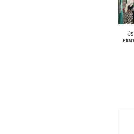
ون
ي مسابقة “Pharaohs