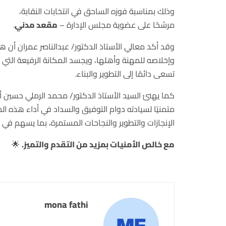
وذلك بمناسبة فوزه الساحق في انتخابات النقابة،
مرشحًا على عضوية مجلس الإدارة –
مقعد مدني
.
وقد أكد معالي الأستاذ الدكتور/ عبدالناصر عمران أن
وإخلاصه للمهنة وأهلها، ويجسد المكانة الرفيعة التي يح
تسعى دائمًا إلى التطوير والبناء.
كما يهنئ السيد الأستاذ الدكتور/ محمد الرملي حسين أ
متمنيًا لسيادته دوام التوفيق والسداد في أداء هذه ال
الإنجازات والتطوير والنجاحات المستمرة، بما يسهم في 
مع خالص الأمنيات بمزيد من التقدم والتميز.
🌟
mona fathi