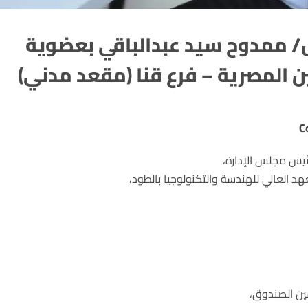
س/ ممدوح سيد عبدالباقي بعضوية
 المصرية – فرع قنا (مقعد مدني)
يس مجلس الإدارة،
د العالي للهندسة والتكنولوجيا بالطود،
ين الصندوق،