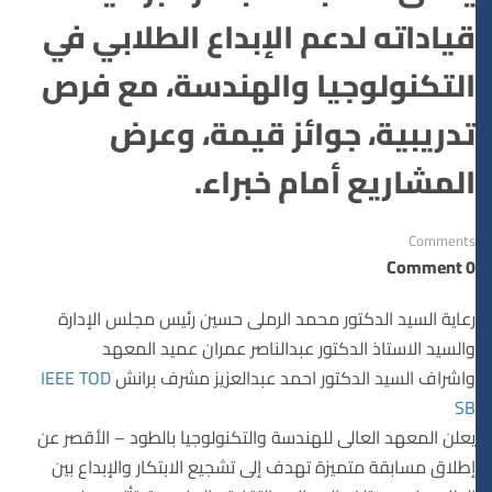
قياداته لدعم الإبداع الطلابي في
التكنولوجيا والهندسة، مع فرص
تدريبية، جوائز قيمة، وعرض
المشاريع أمام خبراء.
Comments
0 Comment
رعاية السيد الدكتور محمد الرملى حسين رئيس مجلس الإدارة
والسيد الاستاذ الدكتور عبدالناصر عمران عميد المعهد
واشراف السيد الدكتور احمد عبدالعزيز مشرف برانش
IEEE TOD
SB
يعلن المعهد العالى للهندسة والتكنولوجيا بالطود – الأقصر عن
إطلاق مسابقة متميزة تهدف إلى تشجيع الابتكار والإبداع بين