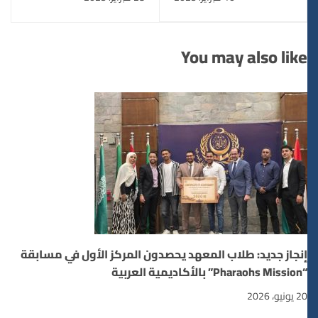
بالأقصر السيدة
الاقصر
الدكتورة إيمان
شرقاوي بمناسبة
You may also like
اجتيازها بنجاح دورات
الهيئة للمراجع الخارجي،
تقديرًا لجهودها في
تحسين معايير الجودة
الأكاديمية.
إنجاز جديد: طلاب المعهد يحصدون المركز الأول في مسابقة
“Pharaohs Mission” بالأكاديمية العربية
20 يونيو، 2026