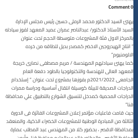
0 Comment
يهنئ السيد الدكتور محمد الرملى حسين رئيس مجلس الإدارة
السيد الأستاذ الدكتور/ عبدالناصر عمران عميد المعهد لفوز سيادته
بالمركز الاول فئة المشروعات متوسطة الحجم تحت عنوان
” انتاج الهيدروجين الاخضر كمصدر بديل للطاقه من خرده
الالومنيوم”
كما يهنئ سيادتهم المهندسة / مريم مصطفى نصارى خريجة
المعهد العالى للهندسة والتكنولوجيا بالطود دفعة العام
الجامعى 2021/2022م بفوزها بمشروع تحت عنوان ” إستخدام
الدراجات الصديقة للبيئة كوسيلة انتقال أساسية ودراسة ممرات
الدراجات المحمية كمدخل لتنسيق الشوارع بالتطبيق علي محافظة
قنا”
حيث قامت فاعليات مؤتمر إعلان المشروعات الفائزة فى الدورة
الثالثة من المبادرة الوطنية للمشروعات الخضراء الذكية، والمنعقد
بمحافظة الاقصر ، بحضور كلا من المهندس عبد المطلب عمارة
محافظ الأقصر ، والدكتور خالد عبدالحليم محافظ قنا ,وأيمن