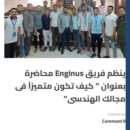
ينظم فريق Enginus محاضرة
بعنوان ” كيف تكون متميزاً فى
مجالك الهندسى”
Comments
0 Comment