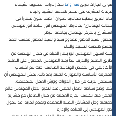
تتوالى انجازات فريق
Enginus
تحت إشراف الدكتورة الشيماء
عرفات المشرف على قسم هندسة التشييد والبناء
قام الفريق بتنظيم محاضرة بعنوان ” كيف تكون متميزاً فى
مجالك الهندسى” يحاضرها المهندس انور اسامة أنور مهندس
استشاري بالمركز الهندسى بجامعة الأزهر
بحضور السيد الدكتور ممدوح سيد والسيد الدكتور محسب احمد
بقسم هندسة التشييد والبناء
حيث استهل المهندس انور بتميز الحياة في مجال الهندسة عن
طريق التعليم والتدريب تبدأ رحلة المهندس بالحصول على التعليم
الأكاديمي في تخصص الهندسة المناسب، حيث يتم اكتساب
المعرفة الأساسية والمهارات الفنية. بعد ذلك، يمكن للمهندس أن
يستكمل تدريبه من خلال الدورات وورش العمل المتخصصة.
كما وضح سيادته العمل العملي عند التخرج، يدخل المهندس عالم
العمل حيث يكتسب الخبرة العملية من خلال التعامل مع مشاريع
حقيقية وحل المشاكل التقنية المعقدة وتقدم الخبرة، قد يتحول
دور المهندس إلى القيادة والإدارة
لتطوير وظيفة المهندس في مجال الهندسة، يمكن اتباع بعض