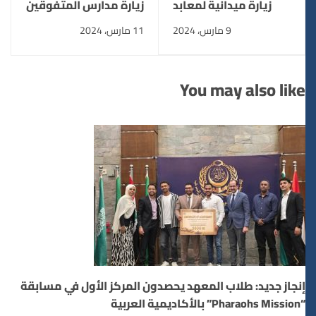
زيارة ميدانية لمعابد
زيارة مدارس المتفوقين
حتشبسوت ومعبد
للعلوم والتكنولوجيا
9 مارس، 2024
11 مارس، 2024
الكرنك ومعبد الاقصر
بالبحر الأحمر للمعهد
العالي للهندسة
والتكنولوجيا بالأقصر
You may also like
إنجاز جديد: طلاب المعهد يحصدون المركز الأول في مسابقة
“Pharaohs Mission” بالأكاديمية العربية