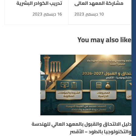
مشاركة المعهد العالى
تدريب الكوادر البشرية
للهندسة والتكنولوجيا
10 ديسمبر، 2023
16 ديسمبر، 2023
بالاقصر فى الانتخابات
الرئاسية لعام 2024
You may also like
دليل الالتحاق والقبول بالمعهد العالي للهندسة
والتكنولوجيا بالطود – الأقصر