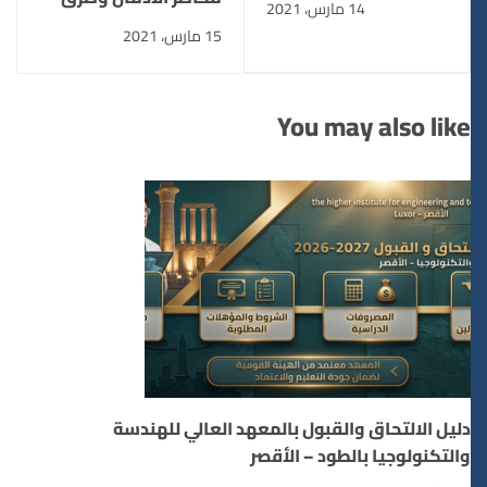
14 مارس، 2021
التعافى منه
15 مارس، 2021
You may also like
دليل الالتحاق والقبول بالمعهد العالي للهندسة
والتكنولوجيا بالطود – الأقصر