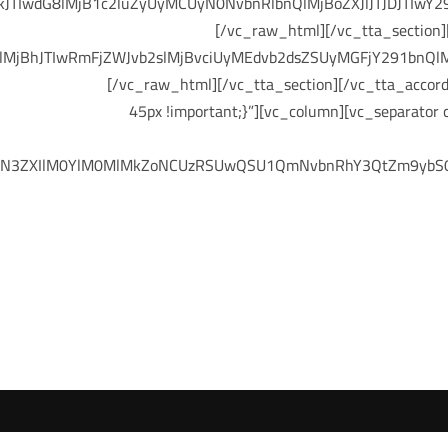
TIwdG8lMjB1c2luZyUyMCUyN0NvbnRlbnQlMjBoZXJlJTJDJTIwY2
[/vc_raw_html][/vc_tta_section]
MjBhJTIwRmFjZWJvb2slMjBvciUyMEdvb2dsZSUyMGFjY291bnQlM
[/vc_raw_html][/vc_tta_section][/vc_tta_accor
45px !important;}”][vc_column][vc_separato
hbnN3ZXIlM0YlM0MlMkZoNCUzRSUwQSU1QmNvbnRhY3QtZm9ybS0