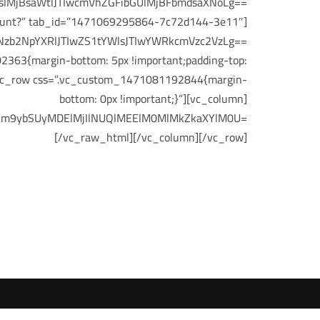
lMjBsaWtlJTIwcmVhZGFibGUlMjBFbmdsaXNoLg==
account?” tab_id=”1471069295864-7c72d144-3e11″]
Nzb2NpYXRlJTIwZS1tYWlsJTIwYWRkcmVzc2VzLg==
2363{margin-bottom: 5px !important;padding-top:
w][vc_row css=”.vc_custom_1471081192844{margin-
bottom: 0px !important;}”][vc_column]
wZm9ybSUyMDElMjIlNUQlMEElM0MlMkZkaXYlM0U=
[/vc_raw_html][/vc_column][/vc_row]