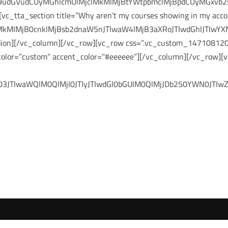
9udGVudCUyMGhlcmUlMjclMkMlMjBtYWtpbmclMjBpdCUyMGxvb2s
[vc_tta_section title=”Why aren’t my courses showing in my 
kMlMjB0cnklMjBsb2dnaW5nJTIwaW4lMjB3aXRoJTIwdGhlJTIwYX
dion][/vc_column][/vc_row][vc_row css=”.vc_custom_147108120
r color=”custom” accent_color=”#eeeeee”][/vc_column][/vc_ro
3JTIwaWQlM0QlMjI0JTIyJTIwdGl0bGUlM0QlMjJDb250YWN0JTI