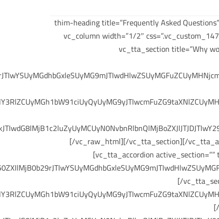
[vc_row css=”.vc_custom_1471068902336{padding-top: 30px !important;}”][vc_column][thim-heading titl
of your questions” line=”yes” text_align=”text-center”][/vc_column][/vc_row][vc_row][vc_colum
17px !important;}”][vc_tta_accordion active_section=”” title=”Purchas
9rJTIwYSUyMGdhbGxleSUyMG9mJTIwdHlwZSUyMGFuZCUyMHNjcmF
Y3RlZCUyMGh1bW91ciUyQyUyMG9yJTIwcmFuZG9taXNlZCUyMHdvc
TIwdG8lMjB1c2luZyUyMCUyN0NvbnRlbnQlMjBoZXJlJTJDJTIwY2
[/vc_raw_html][/vc_tta_section][/vc_tta_a
[vc_tta_accordion active_section=”
XIlMjB0b29rJTIwYSUyMGdhbGxleSUyMG9mJTIwdHlwZSUyMGFuZ
[/vc_tta_se
Y3RlZCUyMGh1bW91ciUyQyUyMG9yJTIwcmFuZG9taXNlZCUyMHdvc
[