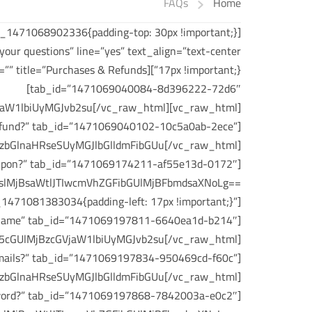
FAQs
Home
tab_id=”1471069040084-8d396222-72d6″]
W1lbiUyMGJvb2su[/vc_raw_html]
a refund?” tab_id=”1471069040102-10c5a0ab-2ece”]
GlnaHRseSUyMGJlbGlldmFibGUu[/vc_raw_html]
 coupon?” tab_id=”1471069174211-af55e13d-0172″]
lMjBsaWtlJTIwcmVhZGFibGUlMjBFbmdsaXNoLg==
1471081383034{padding-left: 17px !important;}”]
unt name” tab_id=”1471069197811-6640ea1d-b214″]
GUlMjBzcGVjaW1lbiUyMGJvb2su[/vc_raw_html]
e-mails?” tab_id=”1471069197834-950469cd-f60c”]
GlnaHRseSUyMGJlbGlldmFibGUu[/vc_raw_html]
ssword?” tab_id=”1471069197868-7842003a-e0c2″]