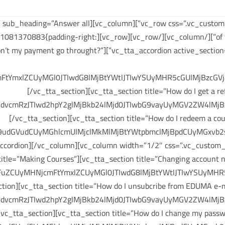
e=”Frequently Asked Questions” sub_heading=”Answer all
n width=”1/2″ css=”.vc_custom_1471081370883{padding-right:
es & Refunds”][vc_tta_section title=”Why won’t my payment go throught?”
tYmxlZCUyMGl0JTIwdG8lMjBtYWtlJTIwYSUyMHR5cGUlMjBzcGVja
[/vc_tta_section][vc_tta_section title=”How do I get 
mRzJTIwd2hpY2glMjBkb24lMjd0JTIwbG9vayUyMGV2ZW4lMjBzb
[/vc_tta_section][vc_tta_section title=”How do I redeem a
9udGVudCUyMGhlcmUlMjclMkMlMjBtYWtpbmclMjBpdCUyMGxvb2s
ccordion][/vc_column][vc_column width=”1/2″ css=”.vc_custom_
” title=”Making Courses”][vc_tta_section title=”Changing acco
CUyMHNjcmFtYmxlZCUyMGl0JTIwdG8lMjBtYWtlJTIwYSUyMHR5c
ction][vc_tta_section title=”How do I unsubcribe from EDUMA 
mRzJTIwd2hpY2glMjBkb24lMjd0JTIwbG9vayUyMGV2ZW4lMjBzb
/vc_tta_section][vc_tta_section title=”How do I change my pa