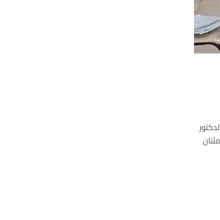
لدكتور
ئنان