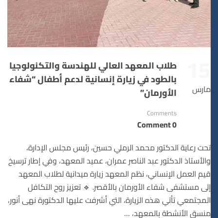
15
طلاب المعهد العالي للهندسة والتكنولوجيا
بالطود في زيارة إنسانية لدعم أطفال “شفاء
مارس
الأورمان”
Comments
0 Comment
تحت رعاية الدكتور محمد الرملي حسين، رئيس مجلس الإدارة،
والأستاذ الدكتور عبد الناصر عمران، عميد المعهد، وفي إطار ترسيخ
قيم العمل الإنساني، نظم المعهد زيارة ميدانية لطلاب المعهد
إلى مستشفى شفاء الأورمان بالأقصر. 🔹 تعزيز روح التكافل
المجتمعي تأتي هذه الزيارة، التي أشرفت عليها الدكتورة نهى أنور،
منسق الأنشطة بالمعهد، …