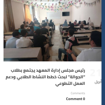
21
رئيس مجلس إدارة المعهد يجتمع بطلاب
“الجوالة” لبحث خطط النشاط الطلابي ودعم
أبريل
العمل التطوعي
Comments
0 Comment