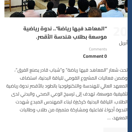
20
“المعاهد فيها رياضة”.. ندوة رياضية
موسعة بطلاب هندسة الأقصر.
أبريل
Comments
0 Comment
تحت شعار “المعاهد فيها رياضة” و”شباب قادر يصنع الفرق”،
وضمن فعاليات المشروع القومي للياقة البدنية، استضاف
المعهد العالي للهندسة والتكنولوجيا بالطود بالأقصر ندوة رياضية
تثقيفية موسعة، تهدف إلى ترسيخ الوعي الصحي والبدني لدى
الطلاب. اللياقة البدنية كركيزة لبناء المهندس المبدع شهدت
الندوة أجواءً تفاعلية ومشاركة متميزة من طلاب وطالبات
المعهد، …