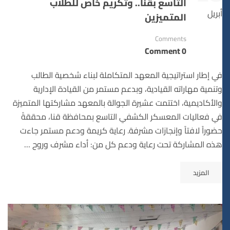
التاسع بقنا.. وتكريم خاص للطلاب
أبريل
المتميزين
Comments
0 Comment
في إطار استراتيجية المعهد المتكاملة لبناء شخصية الطالب
وتنمية مهاراته القيادية، وبدعم مستمر من القيادة الإدارية
والأكاديمية، اختتمت عشيرة الجوالة بالمعهد مشاركتها المتميزة
في فعاليات المعسكر الكشفي التاسع بمحافظة قنا، محققةً
حضوراً لافتاً وإنجازات مشرفة. رعاية كريمة ودعم مستمر جاءت
هذه المشاركة تحت رعاية ودعم كل من: أداء مشرف وروح …
المزيد