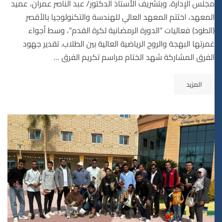
مجلس الإدارة، وبتشريف الأستاذ الدكتور/ عبد الناصر عمران، عميد
المعهد، اختتم المعهد العالي للهندسة والتكنولوجيا بالأقصر
(الطود) فعاليات “الدورة الرمضانية لكرة القدم”، وسط أجواء
غمرتها البهجة والروح الرياضية العالية بين الطلاب. تقدير جهود
الفرق المشاركة شهد الختام مراسم تكريم الفرق …
المزيد